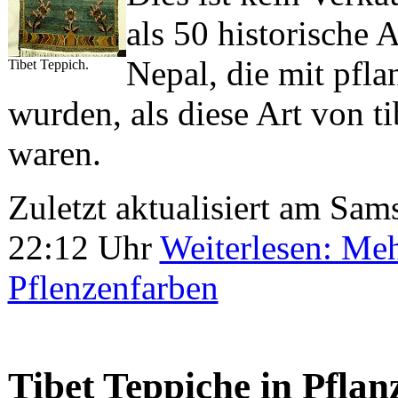
als 50 historische
Nepal, die mit pfla
Tibet Teppich.
wurden, als diese Art von t
waren.
Zuletzt aktualisiert am Sa
22:12 Uhr
Weiterlesen: Meh
Pflenzenfarben
Tibet Teppiche in Pflan