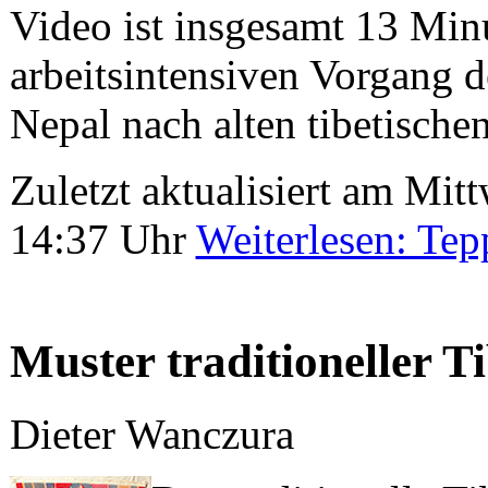
Video ist insgesamt 13 Minu
arbeitsintensiven Vorgang d
Nepal nach alten tibetische
Zuletzt aktualisiert am Mi
14:37 Uhr
Weiterlesen: Tep
Muster traditioneller Ti
Dieter Wanczura