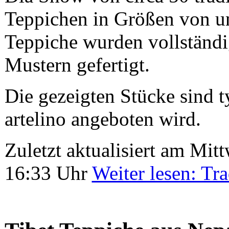
Teppichen in Größen von u
Teppiche wurden vollständi
Mustern gefertigt.
Die gezeigten Stücke sind ty
artelino angeboten wird.
Zuletzt aktualisiert am Mi
16:33 Uhr
Weiter lesen: Tr