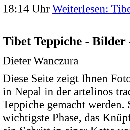
18:14 Uhr
Weiterlesen: Tib
Tibet Teppiche - Bilder 
Dieter Wanczura
Diese Seite zeigt Ihnen Fot
in Nepal in der artelinos tra
Teppiche gemacht werden. S
wichtigste Phase, das Knüpf