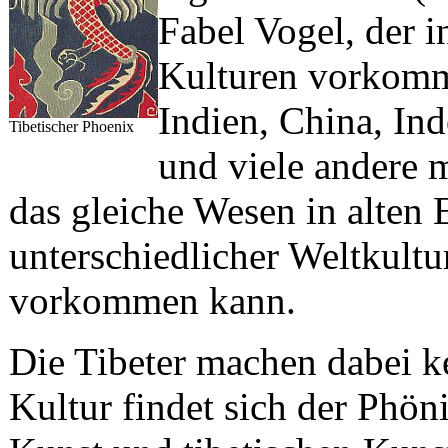
Fabel Vogel, der i
Kulturen vorkomm
Indien, China, Ind
Tibetischer Phoenix
und viele andere m
das gleiche Wesen in alten 
unterschiedlicher Weltkultu
vorkommen kann.
Die Tibeter machen dabei k
Kultur findet sich der Phön