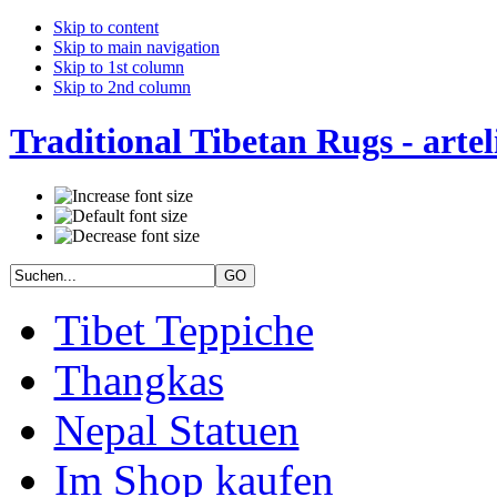
Skip to content
Skip to main navigation
Skip to 1st column
Skip to 2nd column
Traditional Tibetan Rugs - artel
Tibet Teppiche
Thangkas
Nepal Statuen
Im Shop kaufen