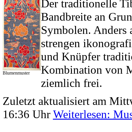
Der traditionelle T
Bandbreite an Gru
Symbolen. Anders a
strengen ikonografi
und Knüpfer traditi
Kombination von M
Blumenmuster
ziemlich frei.
Zuletzt aktualisiert am Mi
16:36 Uhr
Weiterlesen: Mus