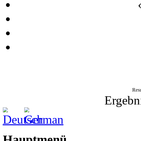
Resu
Ergebni
Hauptmenü