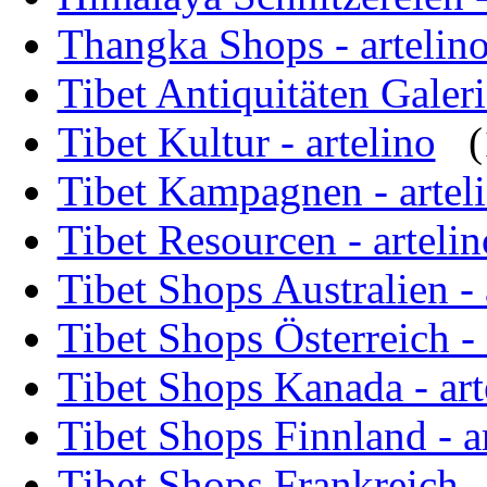
Thangka Shops - artelin
Tibet Antiquitäten Galeri
Tibet Kultur - artelino
(
Tibet Kampagnen - artel
Tibet Resourcen - artelin
Tibet Shops Australien - 
Tibet Shops Österreich - 
Tibet Shops Kanada - art
Tibet Shops Finnland - a
Tibet Shops Frankreich - 