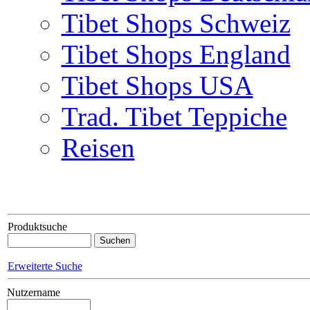
Tibet Shops Schweiz
Tibet Shops England
Tibet Shops USA
Trad. Tibet Teppiche
Reisen
Produktsuche
Erweiterte Suche
Nutzername