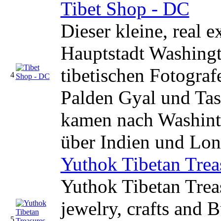
Tibet Shop - DC
Dieser kleine, real e
Hauptstadt Washing
tibetischen Fotograf
4
Palden Gyal und Tas
kamen nach Washinto
über Indien und Lo
Yuthok Tibetan Trea
Yuthok Tibetan Trea
jewelry, crafts and 
5