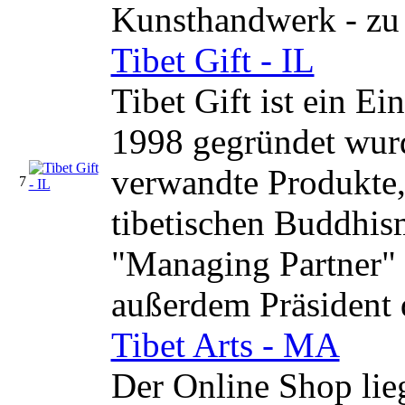
Kunsthandwerk - zu 
Tibet Gift - IL
Tibet Gift ist ein Ei
1998 gegründet wurd
verwandte Produkte,
7
tibetischen Buddhism
"Managing Partner" v
außerdem Präsident 
Tibet Arts - MA
Der Online Shop li