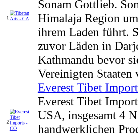
Sonam Gottlieb. Son
Himalaja Region um d
1
ihrem Laden führt. S
zuvor Läden in Darje
Kathmandu bevor sie
Vereinigten Staaten 
Everest Tibet Impor
Everest Tibet Import
USA, insgesamt 4 Ni
2
handwerklichen Pro